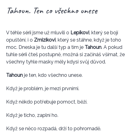
Tahoun. Ten co všechno unese
V téhle sérii jsme už mluvili o
Lepíkovi
, který se bojí
opuštění, i o
Zmizíkovi
, který se stáhne, když je toho
moc. Dneska je tu další typ a tím je
Tahoun
. A pokud
tuhle sérii čteš postupně, možná si začínáš všímat, že
všechny tyhle masky měly kdysi svůj důvod.
Tahoun
je ten, kdo všechno unese.
Když je problém, je mezi prvními.
Když někdo potřebuje pomoct, běží.
Když je ticho, zaplní ho.
Když se něco rozpadá, drží to pohromadě.